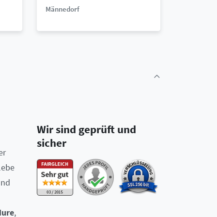
Männedorf
Wir sind geprüft und
sicher
er
lebe
und
Hure
,