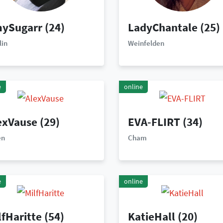
ySugarr
(24)
LadyChantale
(25)
lin
Weinfelden
e
online
exVause
(29)
EVA-FLIRT
(34)
en
Cham
e
online
lfHaritte
(54)
KatieHall
(20)