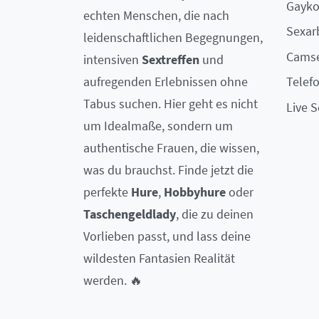
Gayko
echten Menschen, die nach
Sexar
leidenschaftlichen Begegnungen,
Camse
intensiven
Sextreffen
und
aufregenden Erlebnissen ohne
Telef
Tabus suchen. Hier geht es nicht
Live 
um Idealmaße, sondern um
authentische Frauen, die wissen,
was du brauchst. Finde jetzt die
perfekte
Hure
,
Hobbyhure
oder
Taschengeldlady
, die zu deinen
Vorlieben passt, und lass deine
wildesten Fantasien Realität
werden. 🔥