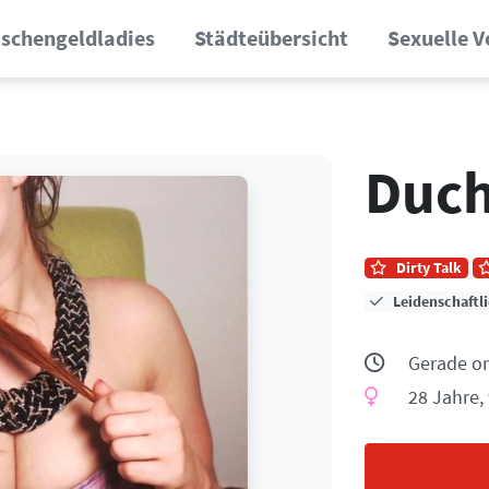
schengeldladies
Städteübersicht
Sexuelle V
Duch
Dirty Talk
Leidenschaftl
Gerade on
28 Jahre,