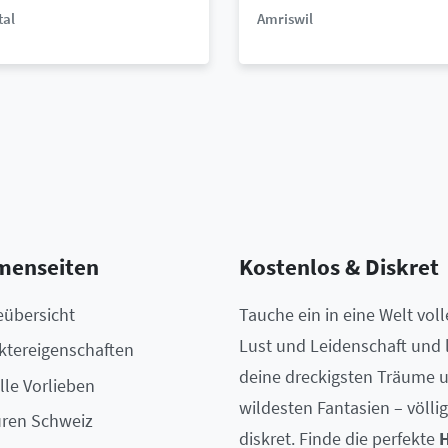
tal
Amriswil
menseiten
Kostenlos & Diskret
eübersicht
Tauche ein in eine Welt voll
Lust und Leidenschaft und 
ktereigenschaften
deine dreckigsten Träume 
lle Vorlieben
wildesten Fantasien – völlig
ren Schweiz
diskret. Finde die perfekte