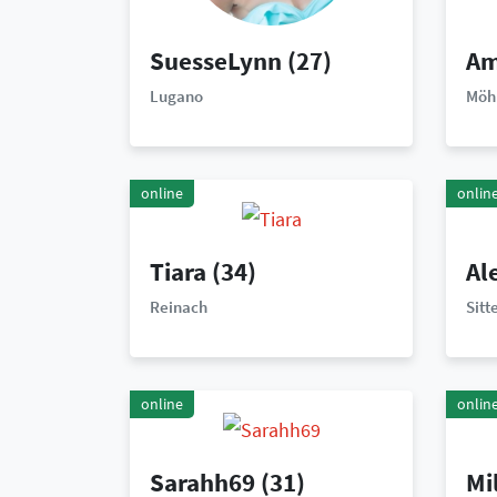
SuesseLynn
(27)
Am
Lugano
Möh
online
onlin
Tiara
(34)
Al
Reinach
Sitt
online
onlin
Sarahh69
(31)
Mi