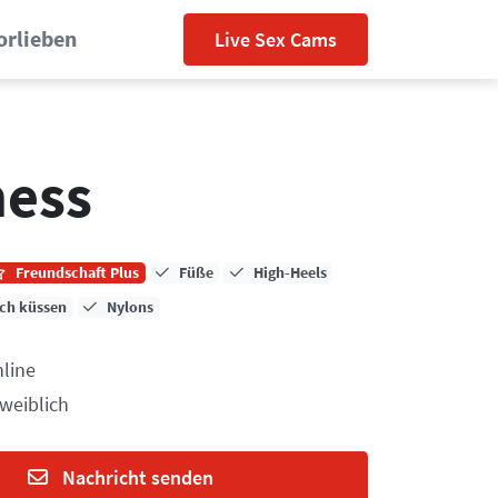
orlieben
Live Sex Cams
ess
Freundschaft Plus
Füße
High-Heels
ich küssen
Nylons
line
 weiblich
Nachricht senden