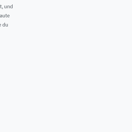
t, und
saute
e du