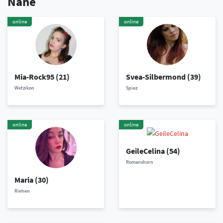
Nähe
online
online
Mia-Rock95
(21)
Svea-Silbermond
(39)
Wetzikon
Spiez
online
online
GeileCelina
(54)
Romanshorn
Maria
(30)
Riehen