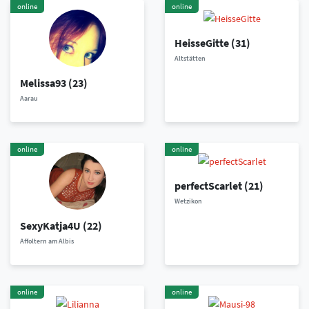
online
online
HeisseGitte
(31)
Altstätten
Melissa93
(23)
Aarau
online
online
perfectScarlet
(21)
Wetzikon
SexyKatja4U
(22)
Affoltern am Albis
online
online