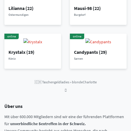
Lilianna
(22)
Mausi-98
(22)
Ostermundigen
Burgdorf
online
online
Krystalx
(19)
Candypants
(29)
Köniz
Sarnen
🇨🇭
Taschengeldladies
»
blondeCharlotte
Über uns
Mit über 600.000 Mitgliedern sind wir eine der führenden Plattformen
für
unverbindliche Sextreffen in der Schweiz.
Unsere Community besteht aus echten Menschen, die nach