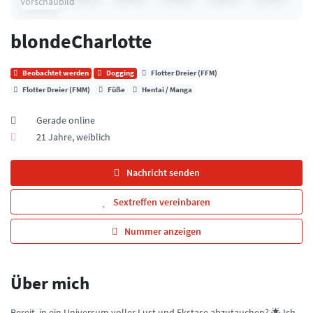
blondeCharlotte
Beobachtet werden
Dogging
Flotter Dreier (FFM)
Flotter Dreier (FMM)
Füße
Hentai / Manga
Gerade online
21 Jahre, weiblich
Nachricht senden
Sextreffen vereinbaren
Nummer anzeigen
Über mich
Bereit, in ein Universum voller Lust und Ekstase abzutauchen? 🌟 Ich